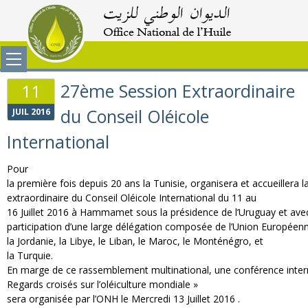
27ème Session Extraordinaire
11
du Conseil Oléicole
JUIL 2016
International
Pour
la
première
fois
depuis
20
ans
la
Tunisie
,
organisera
et
accueillera
l
extraordinaire du
Conseil
Oléicole
International du 11 au
16
Juillet
2016
à
Hammamet
sous
la
présidence
de
l’Uruguay
et
ave
participation
d’une
large
délégation
composée
de
l’Union
Européen
la
Jordanie
, la
Libye
, le
Liban
, le
Maroc
, le
Monténégro
, et
la
Turquie
.
En
marge
de
ce
rassemblement
multinational,
une
conférence
inte
Regards
croisés
sur
l’oléiculture
mondiale
»
sera
organisée
par
l’ONH
le
Mercredi
13
Juillet
2016 .