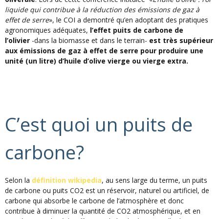
liquide
qui
contribue
à
la
réduction
des
émissions
de
gaz
à
effet
de
serre
», le
COI
a
demontré
qu’en
adoptant
des
pratiques
agronomiques
adéquates
,
l’effet
puits
de
carbone
de
l’olivier
-dans
la
biomasse
et
dans
le terrain-
est
très
supérieur
aux
émissions
de
gaz
à
effet
de
serre
pour
produire
une
unité
(un
litre
)
d’huile
d’olive
vierge
ou
vierge
extra.
C’est quoi un
puits
de
carbone
?
Selon la
définition wikipedia
, au sens large du terme, un
puits
de
carbone
ou
puits
CO2
est
un réservoir, naturel
ou
artificiel, de
carbone
qui absorbe le
carbone
de l’atmosphère et donc
contribue
à
diminuer la quantité de CO2 atmosphérique, et en