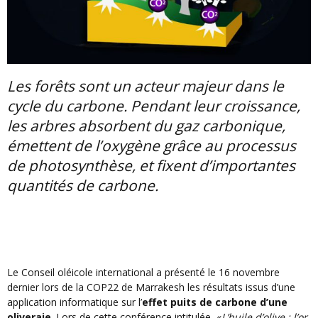
Les
forêts
sont
un
acteur
majeur
dans
le
cycle du
carbone
. Pendant
leur
croissance
,
les
arbres
absorbent du
gaz
carbonique
,
émettent
de
l’oxygène
grâce
au
processus
de
photosynthèse
, et
fixent
d’importantes
quantités
de
carbone
.
Le
Conseil
oléicole
international a
présenté
le 16
novembre
dernier
lors
de la
COP22
de
Marrakesh
les
résultats
issus
d’une
application
informatique
sur
l’
effet
puits
de
carbone
d’une
oliveraie
.
Lors
de
cette
conférence
intitulée
«
L’huile
d’olive
:
l’or