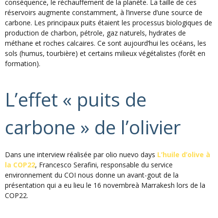
conséquence, le réchauffement de la planète. La taille de ces
réservoirs augmente constamment,
à
l’inverse
d’une
source de
carbone
. Les principaux
puits
étaient les
processus
biologiques de
production de charbon, pétrole,
gaz
naturels, hydrates de
méthane et roches calcaires. Ce
sont
aujourd’hui les océans, les
sols (humus, tourbière) et certains milieux végétalistes (forêt en
formation).
L’effet «
puits
de
carbone
» de
l’olivier
Dans
une
interview réalisée par olio nuevo days
L’huile
d’olive
à
la
COP22
, Francesco Serafini, responsable du service
environnement du COI nous donne un avant-gout de la
présentation qui a eu lieu le 16 novembreà Marrakesh lors de la
COP22.